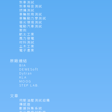
煞車測試
煞車噪音測試
燃燒測試
車輛耐用測試
車輛動力學測試
惡劣環境測試
電動汽車測試
案例
航太工業
風力發電
材料測試
土木工業
電子產業
原廠連結
BIA
DEWESoft
Dytran
KLA
MOOG
STEP LAB.
文章
伺服油壓測試設備
傳感器
數據採集系統