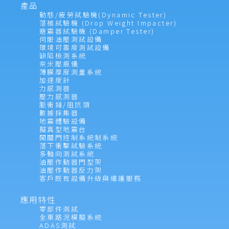
產品
動態/疲勞試驗機(Dynamic Tester)
落槌試驗機 (Drop Weight Impacter)
避震器試驗機 (Damper Tester)
伺服油壓測試設備
環境可靠度測試設備
缺陷檢測系統
奈米壓痕儀
薄膜厚度測量系統
加速度計
力感測器
壓力感測器
脈衝錘/阻抗頭
數據採集器
地震體驗設備
擬真型地震台
開關門控制系統制系統
落下衝擊試驗系統
多軸向測試系統
油壓作動器門型架
油壓作動器反力架
客戶既有設備升級與維護服務
應用特性
零部件測試
全車路況模擬系統
ADAS測試