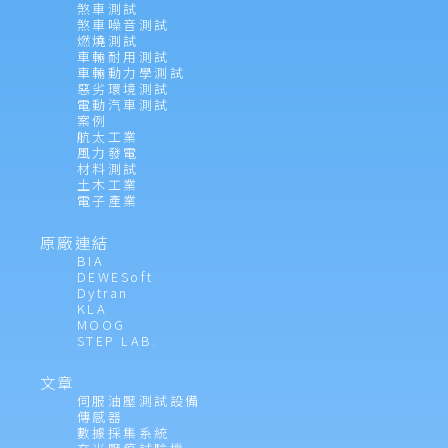
煞車測試
煞車噪音測試
燃燒測試
車輛耐用測試
車輛動力學測試
惡劣環境測試
電動汽車測試
案例
航太工業
風力發電
材料測試
土木工業
電子產業
原廠連結
BIA
DEWESoft
Dytran
KLA
MOOG
STEP LAB.
文章
伺服油壓測試設備
傳感器
數據採集系統