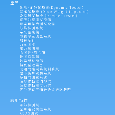
產品
動態/疲勞試驗機(Dynamic Tester)
落槌試驗機 (Drop Weight Impacter)
避震器試驗機 (Damper Tester)
伺服油壓測試設備
環境可靠度測試設備
缺陷檢測系統
奈米壓痕儀
薄膜厚度測量系統
加速度計
力感測器
壓力感測器
脈衝錘/阻抗頭
數據採集器
地震體驗設備
擬真型地震台
開關門控制系統制系統
落下衝擊試驗系統
多軸向測試系統
油壓作動器門型架
油壓作動器反力架
客戶既有設備升級與維護服務
應用特性
零部件測試
全車路況模擬系統
ADAS測試