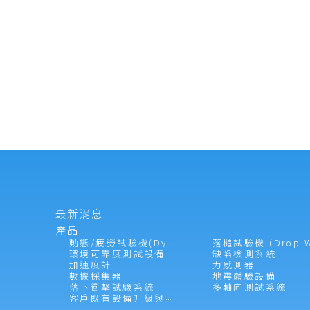
最新消息
產品
動態/疲勞試驗機(Dynamic Tester)
環境可靠度測試設備
缺陷檢測系統
加速度計
力感測器
數據採集器
地震體驗設備
落下衝擊試驗系統
多軸向測試系統
客戶既有設備升級與維護服務