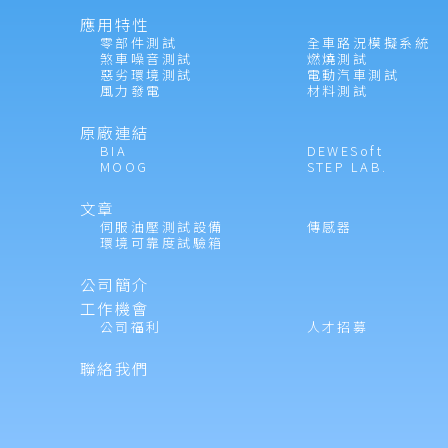
應用特性
零部件測試
全車路況模擬系統
煞車噪音測試
燃燒測試
惡劣環境測試
電動汽車測試
風力發電
材料測試
原廠連結
BIA
DEWESoft
MOOG
STEP LAB.
文章
伺服油壓測試設備
傳感器
環境可靠度試驗箱
公司簡介
工作機會
公司福利
人才招募
聯絡我們