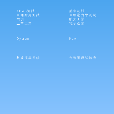
ADAS測試
煞車測試
車輛耐用測試
車輛動力學測試
案例
航太工業
土木工業
電子產業
Dytran
KLA
數據採集系統
奈米壓痕試驗機