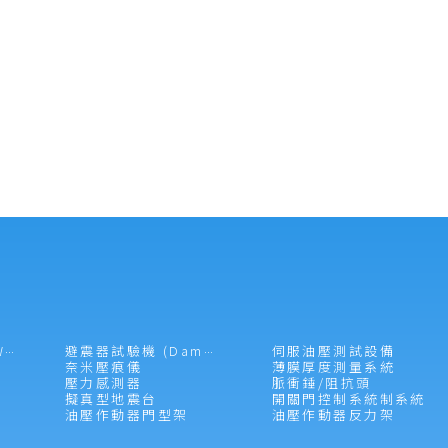
伺服油壓測試設備
落槌試驗機 (Drop Weight Impacter)
避震器試驗機 (Damper Tester)
奈米壓痕儀
薄膜厚度測量系統
壓力感測器
脈衝錘/阻抗頭
擬真型地震台
開關門控制系統制系統
油壓作動器門型架
油壓作動器反力架