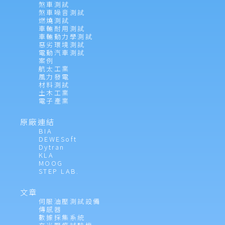
煞車測試
煞車噪音測試
燃燒測試
車輛耐用測試
車輛動力學測試
惡劣環境測試
電動汽車測試
案例
航太工業
風力發電
材料測試
土木工業
電子產業
原廠連結
BIA
DEWESoft
Dytran
KLA
MOOG
STEP LAB.
文章
伺服油壓測試設備
傳感器
數據採集系統