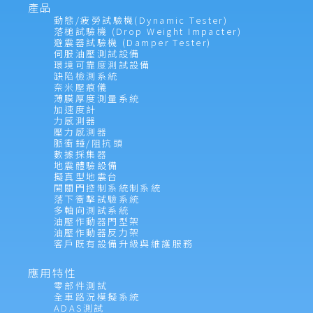
產品
動態/疲勞試驗機(Dynamic Tester)
落槌試驗機 (Drop Weight Impacter)
避震器試驗機 (Damper Tester)
伺服油壓測試設備
環境可靠度測試設備
缺陷檢測系統
奈米壓痕儀
薄膜厚度測量系統
加速度計
力感測器
壓力感測器
脈衝錘/阻抗頭
數據採集器
地震體驗設備
擬真型地震台
開關門控制系統制系統
落下衝擊試驗系統
多軸向測試系統
油壓作動器門型架
油壓作動器反力架
客戶既有設備升級與維護服務
應用特性
零部件測試
全車路況模擬系統
ADAS測試